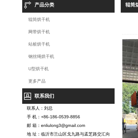
产品分类
辊筒
辊筒烘干机
网带烘干机
站桩烘干机
钢丝绳烘干机
U型烘干机
更多产品
联系我们
联系人：刘总
手 机：+86-186-0539-8856
邮 箱：enliulong3@gmail.com
地 址：临沂市兰山区戈九路与孟芝路交汇向